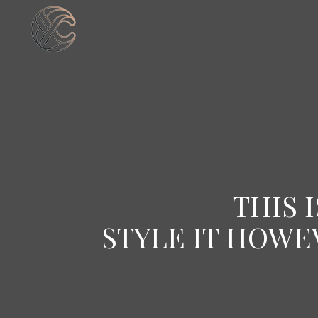
THIS 
STYLE IT HOWE