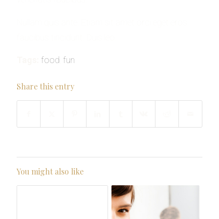
Nullam quis ante. Etiam sit amet orci eget eros
faucibus tincidunt. Duis leo.
Tags:
food
,
fun
Share this entry
You might also like