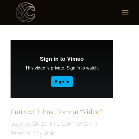
Entry with Post Format “Video”
/
0 Comments
/
in
December 24, 2013
Personal
/
by
Yifat