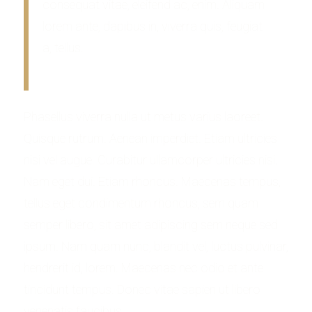
consequat vitae, eleifend ac, enim. Aliquam
lorem ante, dapibus in, viverra quis, feugiat
a, tellus.
Phasellus viverra nulla ut metus varius laoreet.
Quisque rutrum. Aenean imperdiet. Etiam ultricies
nisi vel augue. Curabitur ullamcorper ultricies nisi.
Nam eget dui. Etiam rhoncus. Maecenas tempus,
tellus eget condimentum rhoncus, sem quam
semper libero, sit amet adipiscing sem neque sed
ipsum. Nam quam nunc, blandit vel, luctus pulvinar,
hendrerit id, lorem. Maecenas nec odio et ante
tincidunt tempus. Donec vitae sapien ut libero
venenatis faucibus.