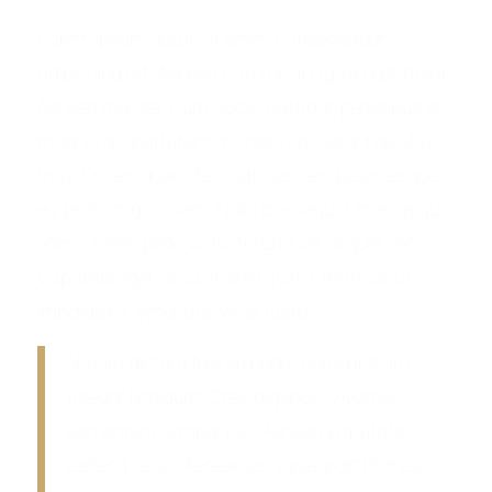
Lorem ipsum dolor sit amet, consectetuer
adipiscing elit. Aenean commodo ligula eget dolor.
Aenean massa. Cum sociis natoque penatibus et
magnis dis parturient montes, nascetur ridiculus
mus. Donec quam felis, ultricies nec, pellentesque
eu, pretium quis, sem. Nulla consequat massa quis
enim. Donec pede justo, fringilla vel, aliquet nec,
vulputate eget, arcu. In enim justo, rhoncus ut,
imperdiet a, venenatis vitae, justo.
Nullam dictum felis eu pede mollis pretium.
Integer tincidunt. Cras dapibus. Vivamus
elementum semper nisi. Aenean vulputate
eleifend tellus. Aenean leo ligula, porttitor eu,