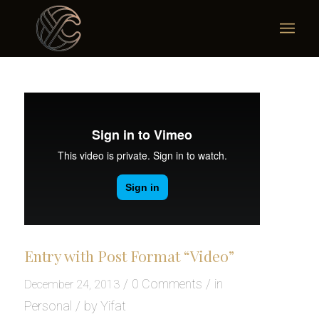
Entry with Post Format “Video”
/
0 Comments
/
in
December 24, 2013
Personal
/
by
Yifat