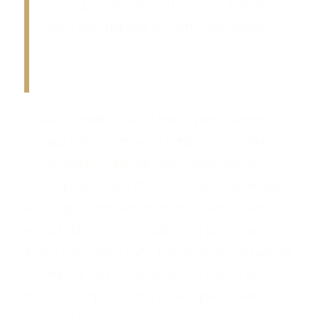
consequat vitae, eleifend ac, enim. Aliquam
lorem ante, dapibus in, viverra quis, feugiat
a, tellus.
Phasellus viverra nulla ut metus varius laoreet.
Quisque rutrum. Aenean imperdiet. Etiam ultricies
nisi vel augue. Curabitur ullamcorper ultricies nisi.
Nam eget dui. Etiam rhoncus. Maecenas tempus,
tellus eget condimentum rhoncus, sem quam
semper libero, sit amet adipiscing sem neque sed
ipsum. Nam quam nunc, blandit vel, luctus pulvinar,
hendrerit id, lorem. Maecenas nec odio et ante
tincidunt tempus. Donec vitae sapien ut libero
venenatis faucibus.