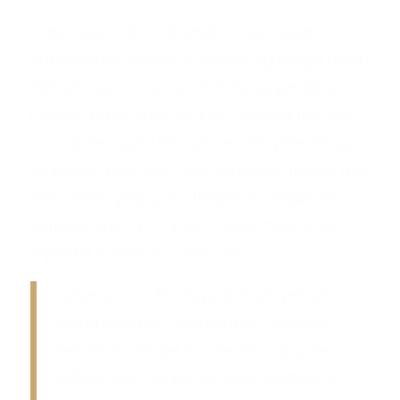
Lorem ipsum dolor sit amet, consectetuer
adipiscing elit. Aenean commodo ligula eget dolor.
Aenean massa. Cum sociis natoque penatibus et
magnis dis parturient montes, nascetur ridiculus
mus. Donec quam felis, ultricies nec, pellentesque
eu, pretium quis, sem. Nulla consequat massa quis
enim. Donec pede justo, fringilla vel, aliquet nec,
vulputate eget, arcu. In enim justo, rhoncus ut,
imperdiet a, venenatis vitae, justo.
Nullam dictum felis eu pede mollis pretium.
Integer tincidunt. Cras dapibus. Vivamus
elementum semper nisi. Aenean vulputate
eleifend tellus. Aenean leo ligula, porttitor eu,